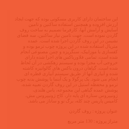
این ساختمان دارای کاربری مسکونی بوده که جهت ایجاد
ارزش افزوده و همچنین استفاده ساکنین و تامین
آسایش و آرامش آنها، کارفرما تصمیم به ساخت روف
گاردن نموده است. جهت تامین نیاز ساکنین، سه فضای
نشیمن در این روف گاردن اجرا شده است. عمده
متریال استفاده شده در این پروژه چوب ترمو بوده و
کفسازی با موزاییک، سنگریزه و چمن مصنوعی انجام
شده است. تمامی فلاورباکس های اجرا شده دارای
خروجی آب مجزا بوده و سیستم زهکشی در آن لحاظ
شده است. گیاهان درون باکس های گالوانیزه کاشته
شده و آبیاری آنها از طریق سیستم آبیاری قطره ای
انجام می شود. یک پرگولا و یک آبنما با پوشش بدنه چوب
ترمو و محفظه استیل در این روف گاردن تعبیه شده،
پوشش عمده گیاهی این مجموعه، یاس هلندی،
ژونیپروس ستاره ای پایه دار، کاج ژونیپروس مش،
کامیس پاریس چند کله، برگ نو و ساناز می باشد.
عنوان پروژه : روف گاردن
متراژ پروژه : 130 متر مربع