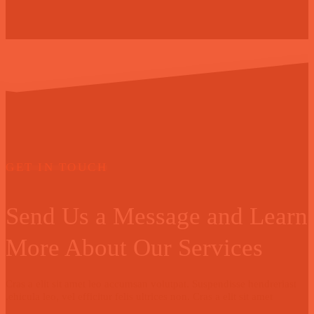
GET IN TOUCH
Send Us a Message and Learn
More About Our Services
Cras a elit sit amet leo accumsan volutpat. Suspendisse hendreriast
ehicula leo, vel efficitur felis ultrices non. Cras a elit sit amet.