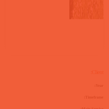
Client:
Year:
Timeframe:
Main Service: