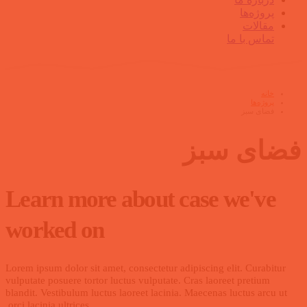
پروژه‌ها
مقالات
تماس با ما
خانه
پروژه‌ها
فضای سبز
فضای سبز
Learn more about case we've
worked on
Lorem ipsum dolor sit amet, consectetur adipiscing elit. Curabitur
vulputate posuere tortor luctus vulputate. Cras laoreet pretium
blandit. Vestibulum luctus laoreet lacinia. Maecenas luctus arcu ut
orci lacinia ultrices.