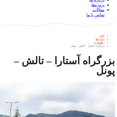
پروژه‌ها
مقالات
تماس با ما
خانه
پروژه‌ها
راهسازی
بزرگراه آستارا – تالش – پونل
بزرگراه آستارا – تالش –
پونل