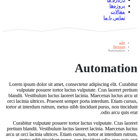
پروژه‌ها
مقالات
تماس با ما
خانه
Services
Automation
Automation
Lorem ipsum dolor sit amet, consectetur adipiscing elit. Curabitur
vulputate posuere tortor luctus vulputate. Cras laoreet pretium
blandit. Vestibulum luctus laoreet lacinia. Maecenas luctus arcu ut
orci lacinia ultrices. Praesent semper porta interdum. Etiam cursus,
tortor at interdum rutrum, metus nibh tincidunt purus, non tincidunt
odio arcu quis erat.
Curabitur vulputate posuere tortor luctus vulputate. Cras laoreet
pretium blandit. Vestibulum luctus laoreet lacinia. Maecenas luctus
arcu ut orci lacinia ultrices. Etiam cursus, tortor at interdum rutrum,
metus nibh tincidunt purus, non tincidunt odio arcu quis erat.