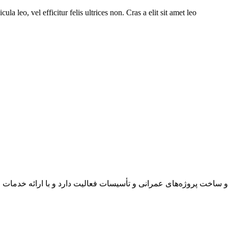
a leo, vel efficitur felis ultrices non. Cras a elit sit amet leo.
از سال 1390 در زمینه طراحی، اجرا و ساخت پروژه‌های عمرانی و تأسیسات فعالیت دارد 