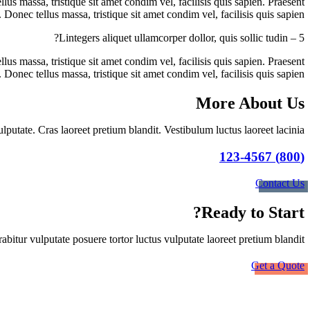
llus massa, tristique sit amet condim vel, facilisis quis sapien. Praesent
. Donec tellus massa, tristique sit amet condim vel, facilisis quis sapien.
5 – Lintegers aliquet ullamcorper dollor, quis sollic tudin?
llus massa, tristique sit amet condim vel, facilisis quis sapien. Praesent
. Donec tellus massa, tristique sit amet condim vel, facilisis quis sapien.
More About Us
lputate. Cras laoreet pretium blandit. Vestibulum luctus laoreet lacinia.
(800) 123-4567
Contact Us
Ready to Start?
abitur vulputate posuere tortor luctus vulputate laoreet pretium blandit.
Get a Quote