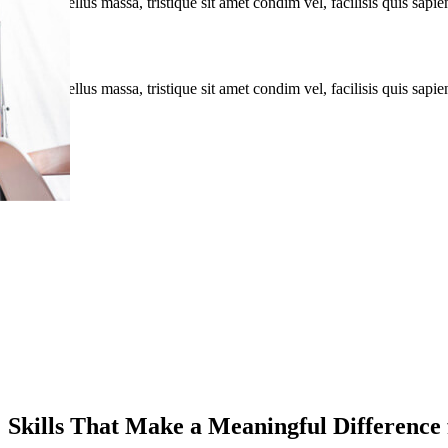
Donec tellus massa, tristique sit amet condim vel, facilisis quis sapie
Donec tellus massa, tristique sit amet condim vel, facilisis quis sapie
Skills That Make a Meaningful Difference 