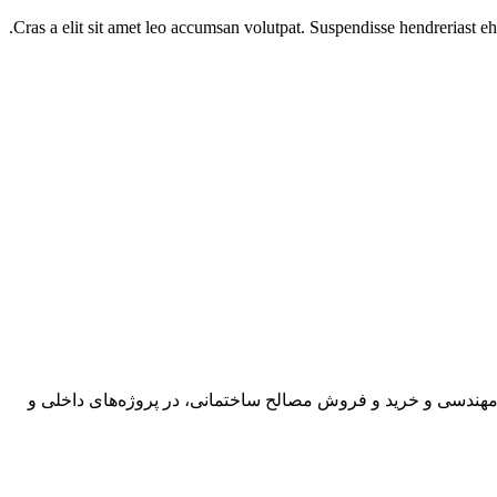
Cras a elit sit amet leo accumsan volutpat. Suspendisse hendreriast ehicul
و با ارائه خدمات مهندسی و خرید و فروش مصالح ساختمانی، در پروژه‌های داخلی و