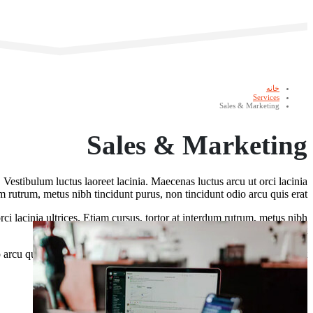
خانه
Services
Sales & Marketing
Sales & Marketing
 Vestibulum luctus laoreet lacinia. Maecenas luctus arcu ut orci lacinia
m rutrum, metus nibh tincidunt purus, non tincidunt odio arcu quis erat.
rci lacinia ultrices. Etiam cursus, tortor at interdum rutrum, metus nibh
tincidunt purus, non tincidunt odio arcu quis erat.
arcu quis erat. Lorem ipsum dolor sit amet, consectetur adipiscing elit.