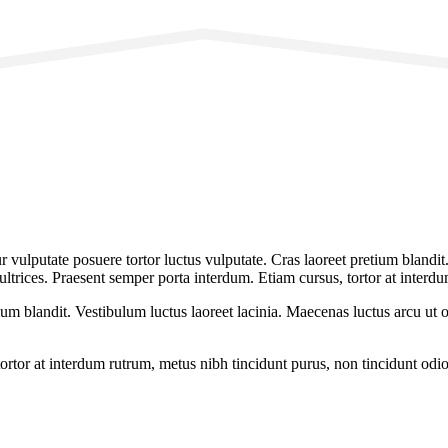
r vulputate posuere tortor luctus vulputate. Cras laoreet pretium blandit.
ultrices. Praesent semper porta interdum. Etiam cursus, tortor at interdu
ium blandit. Vestibulum luctus laoreet lacinia. Maecenas luctus arcu ut o
rtor at interdum rutrum, metus nibh tincidunt purus, non tincidunt odio 