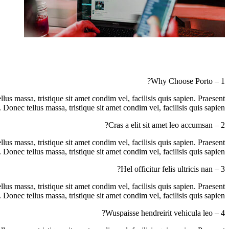
1 – Why Choose Porto?
llus massa, tristique sit amet condim vel, facilisis quis sapien. Praesent
. Donec tellus massa, tristique sit amet condim vel, facilisis quis sapien.
2 – Cras a elit sit amet leo accumsan?
llus massa, tristique sit amet condim vel, facilisis quis sapien. Praesent
. Donec tellus massa, tristique sit amet condim vel, facilisis quis sapien.
3 – Hel officitur felis ultricis nan?
llus massa, tristique sit amet condim vel, facilisis quis sapien. Praesent
. Donec tellus massa, tristique sit amet condim vel, facilisis quis sapien.
4 – Wuspaisse hendreirit vehicula leo?