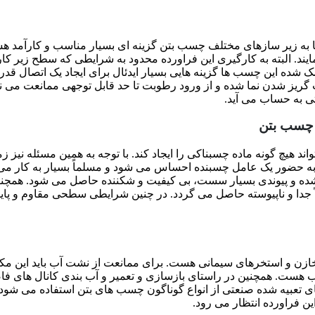
ا به زیر سازهای مختلف چسب بتن گزینه ای بسیار مناسب و کارآمد 
مایند. البته به کارگیری این فراورده محدود به شرایطی که سطح زیر کا
ه این چسب ها گزینه هایی بسیار ایدئال برای ایجاد یک اتصال قدرتمن
 شدن نما شده و از ورود رطوبت تا حد قابل توجهی ممانعت می نماید.
ی به حساب می آید.
 چسب بتن
 تواند هیچ گونه ماده چسبناکی را ایجاد کند. با توجه به همین مسئله ن
ز به حضور یک عامل چسبنده احساس می شود و مسلماً بسیار به کار می آید
شده و پیوندی بسیار سست، بی کیفیت و شکننده حاصل می شود. همچنین
جدا و ناپیوسته حاصل می گردد. در چنین شرایطی سطحی مقاوم و پاید
ن و استخرهای سیمانی هست. برای ممانعت از نشت آب باید این مکان 
 آب هست. همچنین در راستای بازسازی و تعمیر و آب بندی کانال های ف
عبیه شده صنعتی از انواع گوناگون چسب های بتن استفاده می شود. با
ن فراورده انتظار می رود.