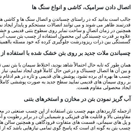
اتصال دادن سرامیک، کاشی و انواع سنگ ها
جالب است بدانید که در راستای چسباندن و اتصال سنگ ها و کاشی ه
قدرتمند ظاهر می شوند و می توانند اتصالات مستحکم و پایدار ایجاد ن
همچنین در زمان اتصال و ساخت نمابر روی سطوح بتنی قدیمی و خشک شد
علاوه بر قدرت چسبندگی این محصول استفاده از چسب بتن سبب آب گریز
گسستگی بین ذرات ریزودرشت جلوگیری کرده که خود مسئله بااهمیت
چسباندن ملات جدید بر روی بتن خشک شده با استفاده از
همان طور که تابه حال احتمالاً شاهد بودید، اختلاط سیمان با بتن نمی
و بین آن ها اتصال چسبناک و درعین حال کاملاً قوی ایجاد نماییم، نیا
چسب ها بهره ای برده نشود، پوشش های قدیمی و تازه در هم ادغام 
بر روی سیمان های قدیمی نمایید سطح جدید به صورت پوششی کاملاً 
ایجاد محصولی مقاوم هست.
آب گریز نمودن بتن در مخازن و استخرهای بتنی
ازجمله کاربردهای مهم چسب بتن استفاده از این چسب صنعتی در مخاز
مقاومتی بالا و قابلیت های فیزیکی و شیمیایی آن در برابر رطوبت و
و پل های سیمانی، قسمت های متفاوت فرودگاهی و همچنین سالن های ت
چسب بتن به گونه ای است که پاسخ گوی تمامی نیازهایی باشد که از ای