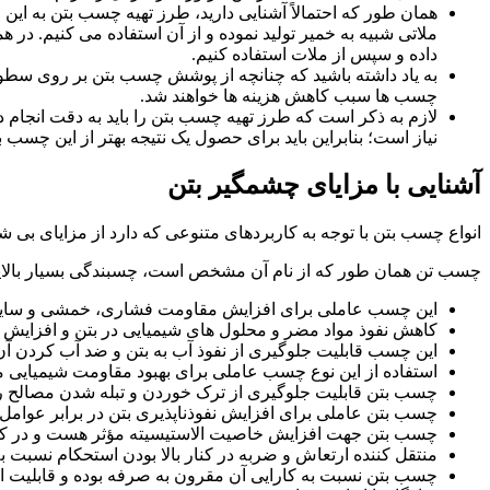
همان طور که احتمالاً آشنایی دارید، طرز تهیه چسب بتن به ای
ملاتی شبیه به خمیر تولید نموده و از آن استفاده می کنیم. در
داده و سپس از ملات استفاده کنیم.
به یاد داشته باشید که چنانچه از پوشش چسب بتن بر روی سطوح ق
چسب ها سبب کاهش هزینه ها خواهند شد.
لازم به ذکر است که طرز تهیه چسب بتن را باید به دقت انجام 
نیاز است؛ بنابراین باید برای حصول یک نتیجه بهتر از این چسب 
آشنایی با مزایای چشمگیر بتن
انواع چسب بتن با توجه به کاربردهای متنوعی که دارد از مزایای بی شم
چسب تن همان طور که از نام آن مشخص است، چسبندگی بسیار بالایی ر
این چسب عاملی برای افزایش مقاومت فشاری، خمشی و سای
کاهش نفوذ مواد مضر و محلول های شیمیایی در بتن و افزایش 
این چسب قابلیت جلوگیری از نفوذ آب به بتن و ضد آب کردن آن ر
استفاده از این نوع چسب عاملی برای بهبود مقاومت شیمیایی م
چسب بتن قابلیت جلوگیری از ترک خوردن و تبله شدن مصالح را 
چسب بتن عاملی برای افزایش نفوذناپذیری بتن در برابر عوا
چسب بتن جهت افزایش خاصیت الاستیسیته مؤثر هست و در کنار آ
منتقل کننده ارتعاش و ضربه در کنار بالا بودن استحکام نسبت ب
چسب بتن نسبت به کارایی آن مقرون به صرفه بوده و قابلیت اجر