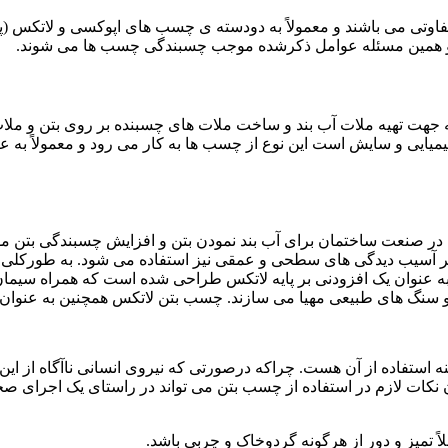
فاوتی می باشند و معمولاً به دودسته ی چسب های اپوکسی و لاتکس (پ
د و همین مسئله عوامل ذکرشده موجب چسبندگی چسب ها می شوند.
 جهت تهیه ملات آب بند و ساخت ملات های چسبنده بر روی بتن و ملا
 شیمیایی و سایش است این نوع از چسب ها به کار می رود و معمولاً به
 در صنعت ساختمان برای آب بند نمودن بتن و افزایش چسبندگی بتن م
میر آسیب دیدگی های سطحی و عمقی نیز استفاده می شود. به طورکلی 
عنوان یک افزودنی بر پایه لاتکس طراحی شده است که همراه سیمان 
نگ های طبیعی مهیا می سازند. چسب بتن لاتکس همچنین به عنوان لایه 
 استفاده از آن هست. چراکه درصورتی که نیروی انسانی ناآگاه از این ف
کات لازم در استفاده از چسب بتن می تواند در راستای یک اجرای صحیح 
لاً تمیز و دور از هرگونه گردوخاک و چربی باشد.